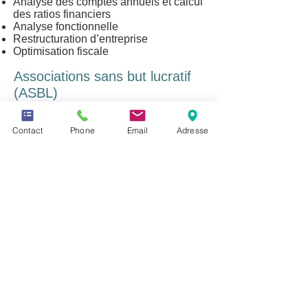
Analyse des comptes annuels et calcul
des ratios financiers
Analyse fonctionnelle
Restructuration d’entreprise
Optimisation fiscale
Associations sans but lucratif
(ASBL)
Etablissement des statuts
Contact
Phone
Email
Adresse
Démarches auprès du Registre de
Commerce et des Sociétés (RCS)
Obtention statut d’utilité publique